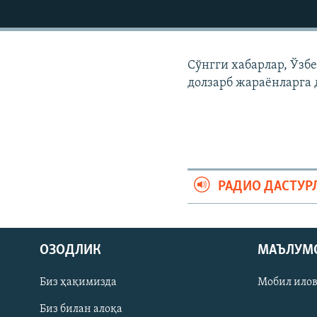
Сўнгги хабарлар, Ўзб
долзарб жараëнларга 
РАДИО ДАСТУР
На русском
ОЗОДЛИК
МАЪЛУМ
ИЖТИМОИЙ ТАРМОҚЛАР
Биз ҳақимизда
Мобил ило
Биз билан алоқа