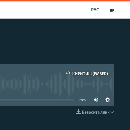
РУС
КИРИТИШ (EMBED)
д эмас
59:59
Бевосита линк
КИРИТИШ (EMBED)