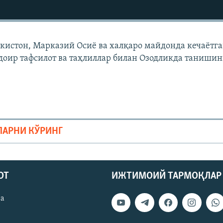
екистон, Марказий Осиë ва халқаро майдонда кечаëтг
доир тафсилот ва таҳлиллар билан Озодликда танишин
ЛАРНИ КЎРИНГ
ОТ
ИЖТИМОИЙ ТАРМОҚЛАР
ва