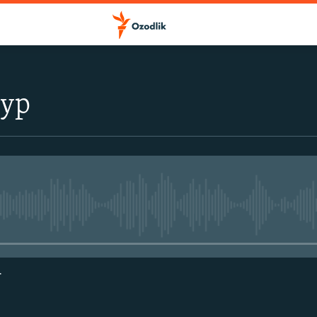
тур
Айни дамда медиа-манба мавжу
г