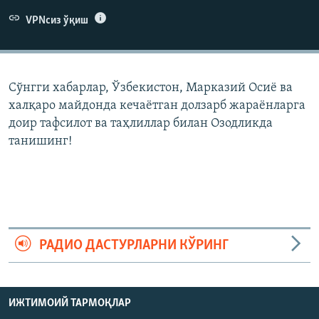
VPNсиз ўқиш
Сўнгги хабарлар, Ўзбекистон, Марказий Осиë ва
халқаро майдонда кечаëтган долзарб жараëнларга
доир тафсилот ва таҳлиллар билан Озодликда
танишинг!
РАДИО ДАСТУРЛАРНИ КЎРИНГ
ИЖТИМОИЙ ТАРМОҚЛАР