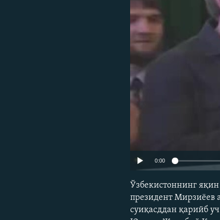
0:00
Ўзбекистоннинг яқин
президент Мирзиёев 
суиқасддан қарийб уч