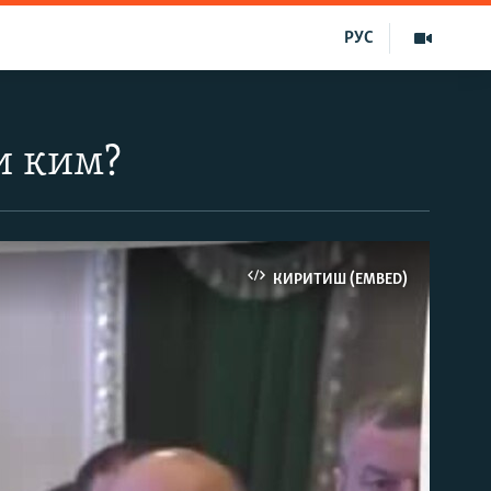
РУС
и ким?
КИРИТИШ (EMBED)