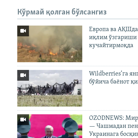
Кўрмай қолган бўлсангиз
Европа ва АҚШда
иқлим ўзгариши 
кучайтирмоқда
Wildberries’га ян
бўйича баёнот қ
OZODNEWS: Мирз
— Чашмадан пенс
Украинага босқи