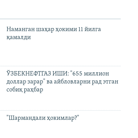
Наманган шаҳар ҳокими 11 йилга
қамалди
ЎЗБЕКНЕФТГАЗ ИШИ: "655 миллион
доллар зарар" ва айбловларни рад этган
собиқ раҳбар
"Шармандали ҳокимлар?"