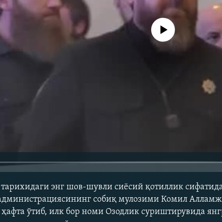
Айни дамда медиа-манба мавжу
 тарихидаги энг шов-шувли сиёсий қотиллик сифатид
администрациясининг собиқ мулозими Комил Алламж
 ҳафта ўтиб, илк бор номи Озодлик суриштирувида ян