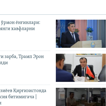
 ўрмон ёнғинлари:
янги хавфларни
ги зарба, Трамп Эрон
илди
иёев Қирғизистонда
ия битимигача |
н