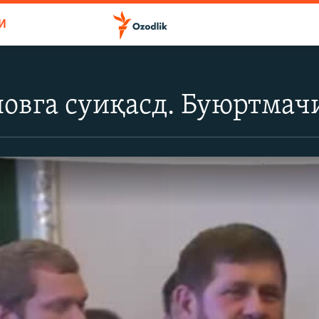
И
овга суиқасд. Буюртмач