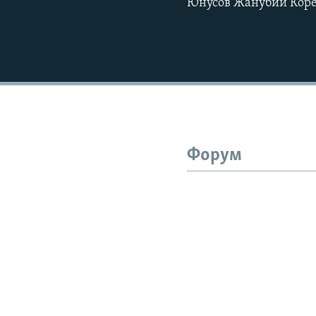
Юнусов Жанубий Коре
Форум