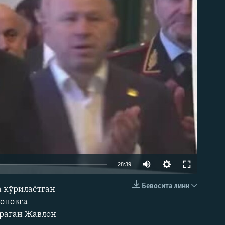
д эмас
Auto
28:39
240p
Бевосита линк
а кўрилаётган
КИРИТИШ (EMBED)
360p
оновга
граган Жавлон
480p