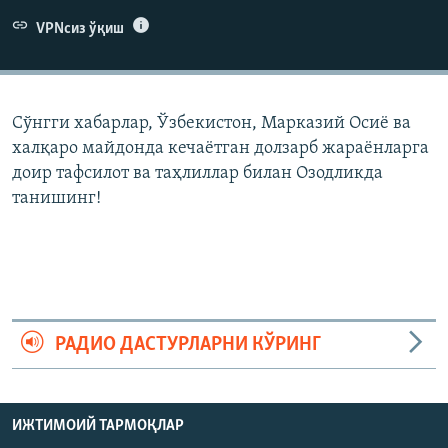
VPNсиз ўқиш
Сўнгги хабарлар, Ўзбекистон, Марказий Осиë ва
халқаро майдонда кечаëтган долзарб жараëнларга
доир тафсилот ва таҳлиллар билан Озодликда
танишинг!
РАДИО ДАСТУРЛАРНИ КЎРИНГ
ИЖТИМОИЙ ТАРМОҚЛАР