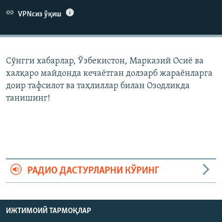
VPNсиз ўқиш
Сўнгги хабарлар, Ўзбекистон, Марказий Осиë ва
халқаро майдонда кечаëтган долзарб жараëнларга
доир тафсилот ва таҳлиллар билан Озодликда
танишинг!
РАДИО ДАСТУРЛАРНИ КЎРИНГ
ИЖТИМОИЙ ТАРМОҚЛАР