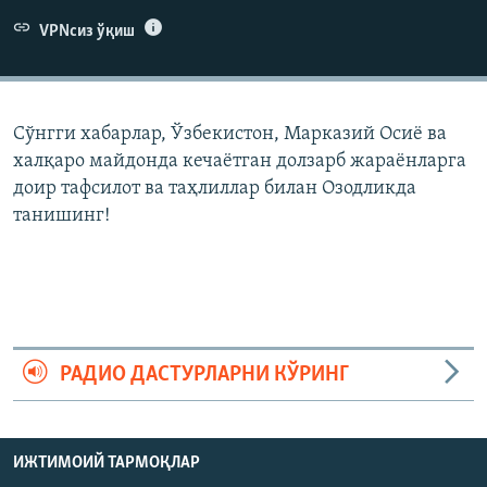
VPNсиз ўқиш
Сўнгги хабарлар, Ўзбекистон, Марказий Осиë ва
халқаро майдонда кечаëтган долзарб жараëнларга
доир тафсилот ва таҳлиллар билан Озодликда
танишинг!
РАДИО ДАСТУРЛАРНИ КЎРИНГ
ИЖТИМОИЙ ТАРМОҚЛАР