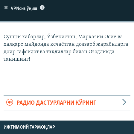
VPNсиз ўқиш
Сўнгги хабарлар, Ўзбекистон, Марказий Осиë ва
халқаро майдонда кечаëтган долзарб жараëнларга
доир тафсилот ва таҳлиллар билан Озодликда
танишинг!
РАДИО ДАСТУРЛАРНИ КЎРИНГ
ИЖТИМОИЙ ТАРМОҚЛАР