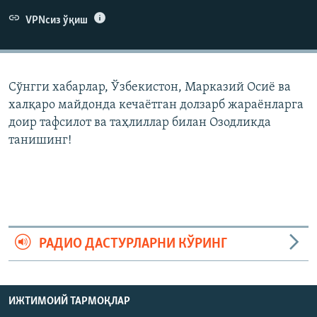
VPNсиз ўқиш
Сўнгги хабарлар, Ўзбекистон, Марказий Осиë ва
халқаро майдонда кечаëтган долзарб жараëнларга
доир тафсилот ва таҳлиллар билан Озодликда
танишинг!
РАДИО ДАСТУРЛАРНИ КЎРИНГ
ИЖТИМОИЙ ТАРМОҚЛАР