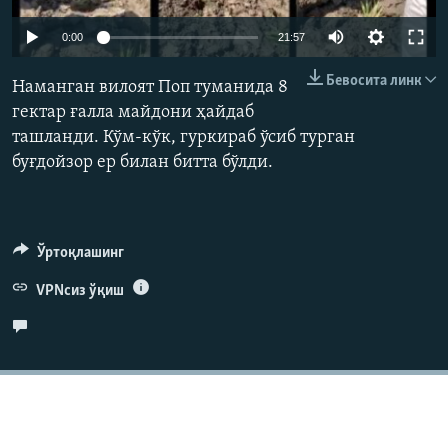
Auto
0:00
21:57
240p
Бевосита линк
Наманган вилоят Поп туманида 8
360p
гектар ғалла майдони ҳайдаб
ташланди. Кўм-кўк, гуркираб ўсиб турган
480p
Auto
240p
360p
480p
буғдойзор ер билан битта бўлди.
720p
720p
1080p
1080p
Ўртоқлашинг
VPNсиз ўқиш