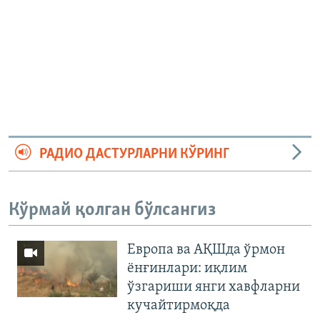
РАДИО ДАСТУРЛАРНИ КЎРИНГ
Кўрмай қолган бўлсангиз
Европа ва АҚШда ўрмон
ёнғинлари: иқлим
ўзгариши янги хавфларни
кучайтирмоқда