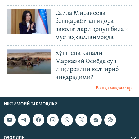
Саида Мирзиеёва
бошқараётган идора
ваколатлари қонун билан
мустаҳкамланмоқда
Қўштепа канали
Марказий Осиёда сув
инқирозини келтириб
чиқарадими?
Бошқа мақолалар
ИЖТИМОИЙ ТАРМОҚЛАР
ОЗОДЛИК