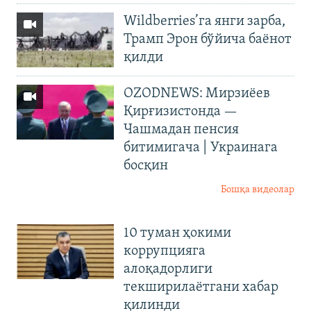
Wildberries’га янги зарба,
Трамп Эрон бўйича баёнот
қилди
OZODNEWS: Мирзиёев
Қирғизистонда —
Чашмадан пенсия
битимигача | Украинага
босқин
Бошқа видеолар
10 туман ҳокими
коррупцияга
алоқадорлиги
текширилаётгани хабар
қилинди