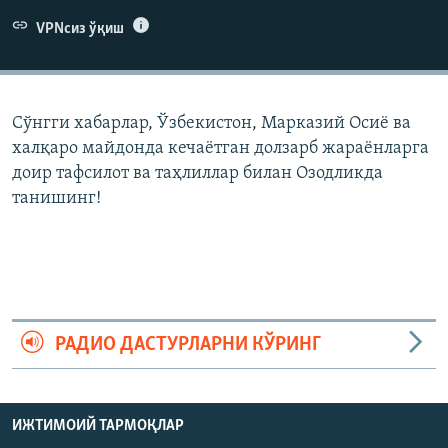
VPNсиз ўқиш
Сўнгги хабарлар, Ўзбекистон, Марказий Осиë ва
халқаро майдонда кечаëтган долзарб жараëнларга
доир тафсилот ва таҳлиллар билан Озодликда
танишинг!
РАДИО ДАСТУРЛАРНИ КЎРИНГ
ИЖТИМОИЙ ТАРМОҚЛАР