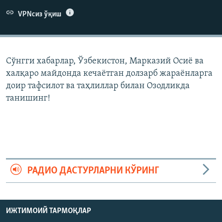
VPNсиз ўқиш
Сўнгги хабарлар, Ўзбекистон, Марказий Осиë ва
халқаро майдонда кечаëтган долзарб жараëнларга
доир тафсилот ва таҳлиллар билан Озодликда
танишинг!
РАДИО ДАСТУРЛАРНИ КЎРИНГ
ИЖТИМОИЙ ТАРМОҚЛАР