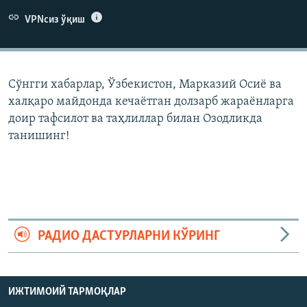
VPNсиз ўқиш
Сўнгги хабарлар, Ўзбекистон, Марказий Осиë ва
халқаро майдонда кечаëтган долзарб жараëнларга
доир тафсилот ва таҳлиллар билан Озодликда
танишинг!
РАДИО ДАСТУРЛАРНИ КЎРИНГ
ИЖТИМОИЙ ТАРМОҚЛАР