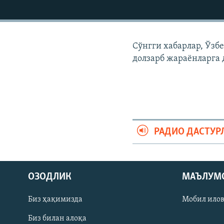
Сўнгги хабарлар, Ўзб
долзарб жараëнларга 
РАДИО ДАСТУР
На русском
ОЗОДЛИК
МАЪЛУМ
ИЖТИМОИЙ ТАРМОҚЛАР
Биз ҳақимизда
Мобил ило
Биз билан алоқа