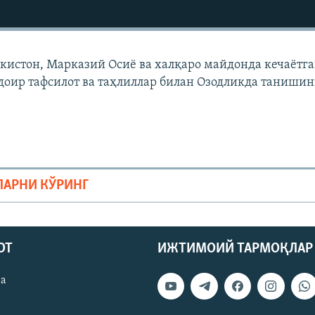
екистон, Марказий Осиë ва халқаро майдонда кечаëтг
доир тафсилот ва таҳлиллар билан Озодликда танишин
ЛАРНИ КЎРИНГ
ОТ
ИЖТИМОИЙ ТАРМОҚЛАР
ва