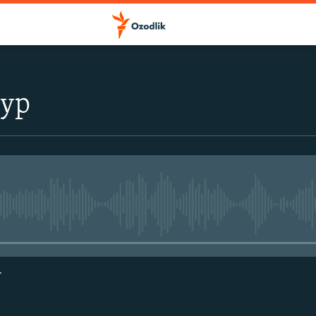
тур
Айни дамда медиа-манба мавжу
г