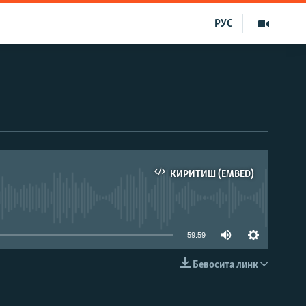
РУС
КИРИТИШ (EMBED)
д эмас
59:59
Бевосита линк
КИРИТИШ (EMBED)