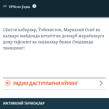
VPNсиз ўқиш
Сўнгги хабарлар, Ўзбекистон, Марказий Осиë ва
халқаро майдонда кечаëтган долзарб жараëнларга
доир тафсилот ва таҳлиллар билан Озодликда
танишинг!
РАДИО ДАСТУРЛАРНИ КЎРИНГ
ИЖТИМОИЙ ТАРМОҚЛАР