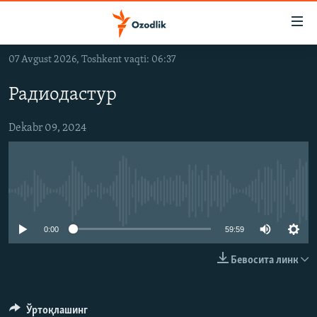
Линклар
Бош
мавзуларга
07 Avgust 2026, Toshkent vaqti: 06:37
ўтинг
OZODLIK SURISHTIRUVLARI
Асосий
Радиодастур
OZODVIDEO
навигацияга
ўтинг
OZODARXIV
Dekabr 09, 2024
Қидиришга
ўтинг
На русском
Айни дамда медиа-манба мавжуд эмас
ИЖТИМОИЙ ТАРМОҚЛАР
0:00
59:59
Бевосита линк
Озодлик бошқа тилларда
Ўртоқлашинг