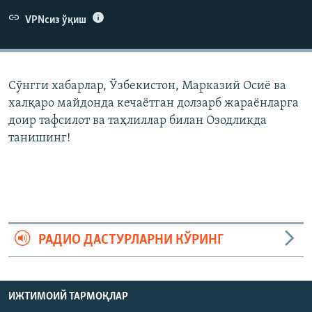
VPNсиз ўқиш
Сўнгги хабарлар, Ўзбекистон, Марказий Осиë ва
халқаро майдонда кечаëтган долзарб жараëнларга
доир тафсилот ва таҳлиллар билан Озодликда
танишинг!
РАДИО ДАСТУРЛАРНИ КЎРИНГ
ИЖТИМОИЙ ТАРМОҚЛАР