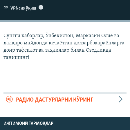
VPNсиз ўқиш
Сўнгги хабарлар, Ўзбекистон, Марказий Осиë ва
халқаро майдонда кечаëтган долзарб жараëнларга
доир тафсилот ва таҳлиллар билан Озодликда
танишинг!
РАДИО ДАСТУРЛАРНИ КЎРИНГ
ИЖТИМОИЙ ТАРМОҚЛАР