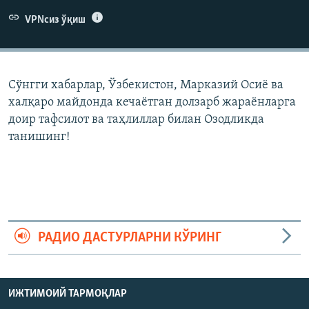
VPNсиз ўқиш
Сўнгги хабарлар, Ўзбекистон, Марказий Осиë ва
халқаро майдонда кечаëтган долзарб жараëнларга
доир тафсилот ва таҳлиллар билан Озодликда
танишинг!
РАДИО ДАСТУРЛАРНИ КЎРИНГ
ИЖТИМОИЙ ТАРМОҚЛАР