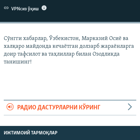
VPNсиз ўқиш
Сўнгги хабарлар, Ўзбекистон, Марказий Осиë ва
халқаро майдонда кечаëтган долзарб жараëнларга
доир тафсилот ва таҳлиллар билан Озодликда
танишинг!
РАДИО ДАСТУРЛАРНИ КЎРИНГ
ИЖТИМОИЙ ТАРМОҚЛАР