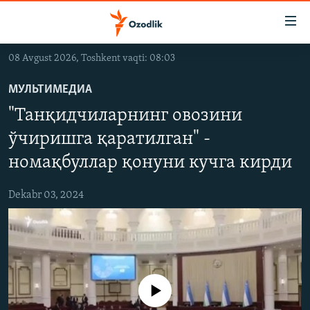
Линклар
Бош
мавзуларга
08 Avgust 2026, Toshkent vaqti: 08:03
ўтинг
OZODLIK SURISHTIRUVLARI
Асосий
МУЛЬТИМЕДИА
OZODVIDEO
навигацияга
"Танқидчиларнинг овозини
ўтинг
OZODARXIV
Қидиришга
ўчиришга қаратилган" -
ўтинг
номақбуллар қонуни кучга кирди
На русском
Dekabr 03, 2024
ИЖТИМОИЙ ТАРМОҚЛАР
Айни дамда медиа-манба мавжуд эмас
Озодлик бошқа тилларда