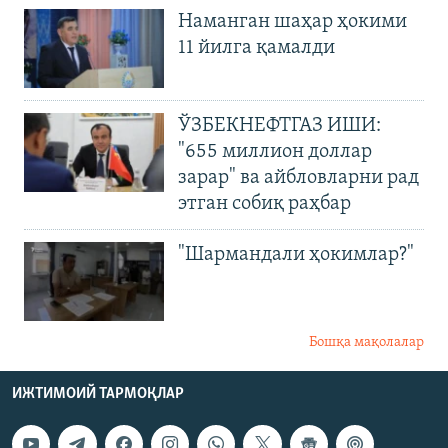
Наманган шаҳар ҳокими
11 йилга қамалди
ЎЗБЕКНЕФТГАЗ ИШИ:
"655 миллион доллар
зарар" ва айбловларни рад
этган собиқ раҳбар
"Шармандали ҳокимлар?"
Бошқа мақолалар
ИЖТИМОИЙ ТАРМОҚЛАР