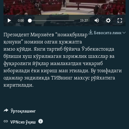
Auto
0:00
19:27
240p
Бевосита линк
Президент Мирзиёев “номақбуллар
360p
қонуни” номини олган ҳужжатга
имзо қўйди. Янги тартиб бўйича Ўзбекистонда
480p
Auto
240p
360p
480p
бўлиши хуш кўрилмаган хорижлик шахслар ва
720p
фуқаролиги йўқлар мамлакатдан чиқариб
720p
1080p
1080p
юборилади ёки кириш ман этилади. Бу тоифадаги
одамлар эндиликда ТИВнинг махсус рўйхатига
киритилади.
Ўртоқлашинг
VPNсиз ўқиш