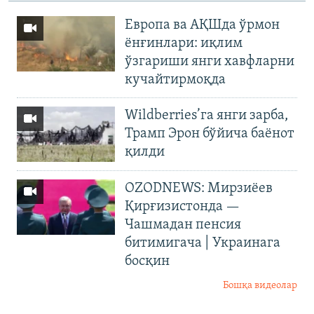
Европа ва АҚШда ўрмон
ёнғинлари: иқлим
ўзгариши янги хавфларни
кучайтирмоқда
Wildberries’га янги зарба,
Трамп Эрон бўйича баёнот
қилди
OZODNEWS: Мирзиёев
Қирғизистонда —
Чашмадан пенсия
битимигача | Украинага
босқин
Бошқа видеолар