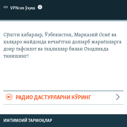
VPNсиз ўқиш
Сўнгги хабарлар, Ўзбекистон, Марказий Осиë ва
халқаро майдонда кечаëтган долзарб жараëнларга
доир тафсилот ва таҳлиллар билан Озодликда
танишинг!
РАДИО ДАСТУРЛАРНИ КЎРИНГ
ИЖТИМОИЙ ТАРМОҚЛАР