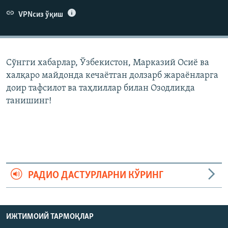
VPNсиз ўқиш
Сўнгги хабарлар, Ўзбекистон, Марказий Осиë ва
халқаро майдонда кечаëтган долзарб жараëнларга
доир тафсилот ва таҳлиллар билан Озодликда
танишинг!
РАДИО ДАСТУРЛАРНИ КЎРИНГ
ИЖТИМОИЙ ТАРМОҚЛАР