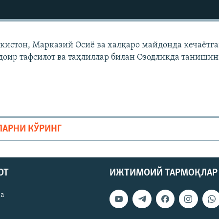
екистон, Марказий Осиë ва халқаро майдонда кечаëтг
доир тафсилот ва таҳлиллар билан Озодликда танишин
ЛАРНИ КЎРИНГ
ОТ
ИЖТИМОИЙ ТАРМОҚЛАР
ва