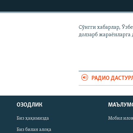
Сўнгги хабарлар, Ўзб
долзарб жараëнларга 
РАДИО ДАСТУР
На русском
ОЗОДЛИК
МАЪЛУМ
ИЖТИМОИЙ ТАРМОҚЛАР
Биз ҳақимизда
Мобил ило
Биз билан алоқа