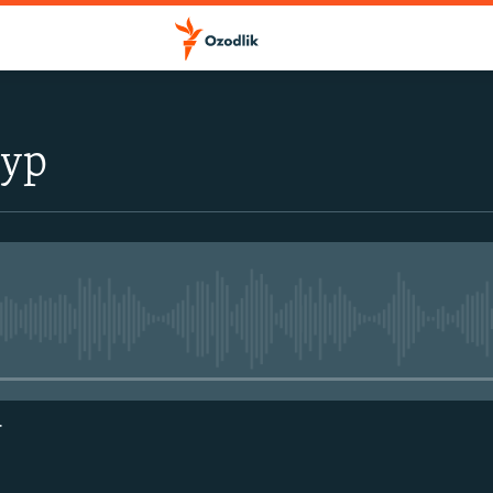
тур
Айни дамда медиа-манба мавжу
г