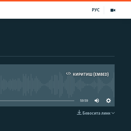
РУС
КИРИТИШ (EMBED)
д эмас
59:59
Бевосита линк
КИРИТИШ (EMBED)