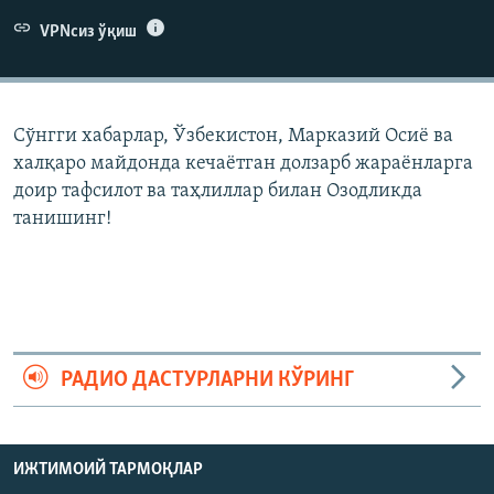
VPNсиз ўқиш
Сўнгги хабарлар, Ўзбекистон, Марказий Осиë ва
халқаро майдонда кечаëтган долзарб жараëнларга
доир тафсилот ва таҳлиллар билан Озодликда
танишинг!
РАДИО ДАСТУРЛАРНИ КЎРИНГ
ИЖТИМОИЙ ТАРМОҚЛАР