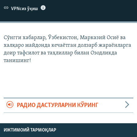
VPNсиз ўқиш
Сўнгги хабарлар, Ўзбекистон, Марказий Осиë ва
халқаро майдонда кечаëтган долзарб жараëнларга
доир тафсилот ва таҳлиллар билан Озодликда
танишинг!
РАДИО ДАСТУРЛАРНИ КЎРИНГ
ИЖТИМОИЙ ТАРМОҚЛАР