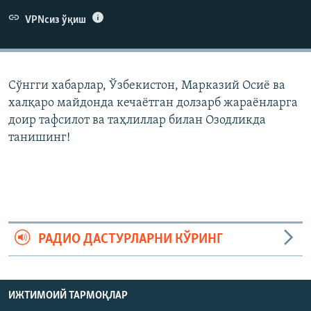
VPNсиз ўқиш
Сўнгги хабарлар, Ўзбекистон, Марказий Осиë ва
халқаро майдонда кечаëтган долзарб жараëнларга
доир тафсилот ва таҳлиллар билан Озодликда
танишинг!
РАДИО ДАСТУРЛАРНИ КЎРИНГ
ИЖТИМОИЙ ТАРМОҚЛАР