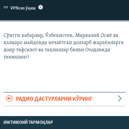
VPNсиз ўқиш
Сўнгги хабарлар, Ўзбекистон, Марказий Осиë ва
халқаро майдонда кечаëтган долзарб жараëнларга
доир тафсилот ва таҳлиллар билан Озодликда
танишинг!
РАДИО ДАСТУРЛАРНИ КЎРИНГ
ИЖТИМОИЙ ТАРМОҚЛАР