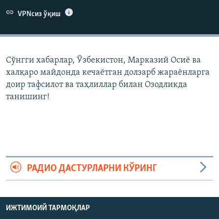
VPNсиз ўқиш
Сўнгги хабарлар, Ўзбекистон, Марказий Осиë ва
халқаро майдонда кечаëтган долзарб жараëнларга
доир тафсилот ва таҳлиллар билан Озодликда
танишинг!
РАДИО ДАСТУРЛАРНИ КЎРИНГ
ИЖТИМОИЙ ТАРМОҚЛАР