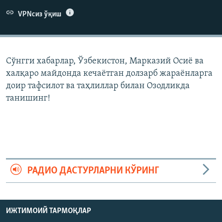
VPNсиз ўқиш
Сўнгги хабарлар, Ўзбекистон, Марказий Осиë ва
халқаро майдонда кечаëтган долзарб жараëнларга
доир тафсилот ва таҳлиллар билан Озодликда
танишинг!
РАДИО ДАСТУРЛАРНИ КЎРИНГ
ИЖТИМОИЙ ТАРМОҚЛАР