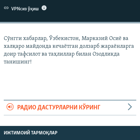
VPNсиз ўқиш
Сўнгги хабарлар, Ўзбекистон, Марказий Осиë ва
халқаро майдонда кечаëтган долзарб жараëнларга
доир тафсилот ва таҳлиллар билан Озодликда
танишинг!
РАДИО ДАСТУРЛАРНИ КЎРИНГ
ИЖТИМОИЙ ТАРМОҚЛАР