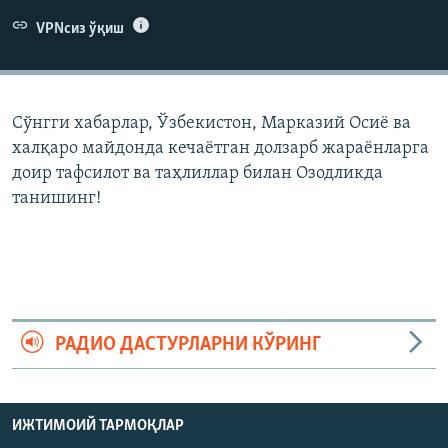
VPNсиз ўқиш
Сўнгги хабарлар, Ўзбекистон, Марказий Осиë ва
халқаро майдонда кечаëтган долзарб жараëнларга
доир тафсилот ва таҳлиллар билан Озодликда
танишинг!
РАДИО ДАСТУРЛАРНИ КЎРИНГ
ИЖТИМОИЙ ТАРМОҚЛАР