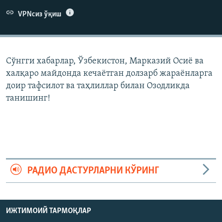
VPNсиз ўқиш
Сўнгги хабарлар, Ўзбекистон, Марказий Осиë ва
халқаро майдонда кечаëтган долзарб жараëнларга
доир тафсилот ва таҳлиллар билан Озодликда
танишинг!
РАДИО ДАСТУРЛАРНИ КЎРИНГ
ИЖТИМОИЙ ТАРМОҚЛАР