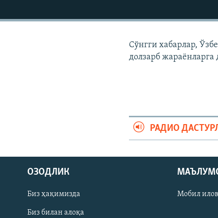
Сўнгги хабарлар, Ўзб
долзарб жараëнларга 
РАДИО ДАСТУР
На русском
ОЗОДЛИК
МАЪЛУМ
ИЖТИМОИЙ ТАРМОҚЛАР
Биз ҳақимизда
Мобил ило
Биз билан алоқа