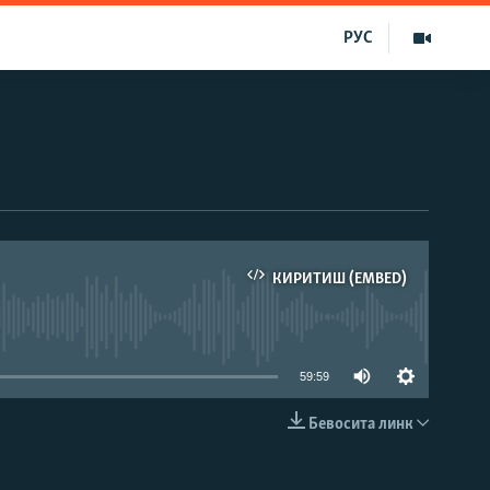
РУС
КИРИТИШ (EMBED)
д эмас
59:59
Бевосита линк
КИРИТИШ (EMBED)