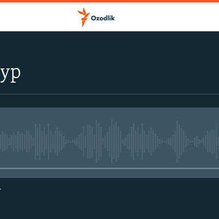
тур
Айни дамда медиа-манба мавжу
г