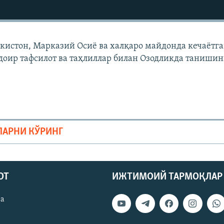
екистон, Марказий Осиë ва халқаро майдонда кечаëтг
доир тафсилот ва таҳлиллар билан Озодликда танишин
ЛАРНИ КЎРИНГ
ОТ
ИЖТИМОИЙ ТАРМОҚЛАР
ва