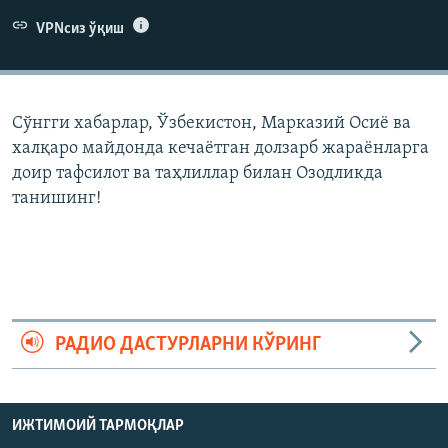
VPNсиз ўқиш
Сўнгги хабарлар, Ўзбекистон, Марказий Осиë ва
халқаро майдонда кечаëтган долзарб жараëнларга
доир тафсилот ва таҳлиллар билан Озодликда
танишинг!
РАДИО ДАСТУРЛАРНИ КЎРИНГ
ИЖТИМОИЙ ТАРМОҚЛАР