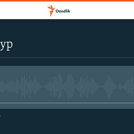
тур
Айни дамда медиа-манба мавжу
г