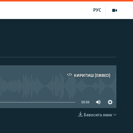
РУС
КИРИТИШ (EMBED)
д эмас
59:59
Бевосита линк
КИРИТИШ (EMBED)