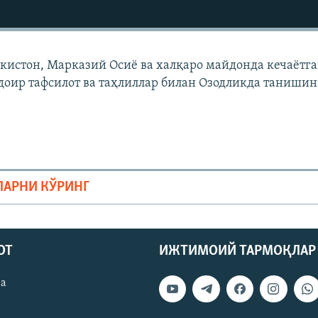
екистон, Марказий Осиë ва халқаро майдонда кечаëтг
доир тафсилот ва таҳлиллар билан Озодликда танишин
ЛАРНИ КЎРИНГ
ОТ
ИЖТИМОИЙ ТАРМОҚЛАР
ва