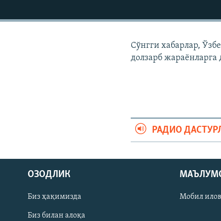
Сўнгги хабарлар, Ўзб
долзарб жараëнларга 
РАДИО ДАСТУР
На русском
ОЗОДЛИК
МАЪЛУМ
ИЖТИМОИЙ ТАРМОҚЛАР
Биз ҳақимизда
Мобил ило
Биз билан алоқа