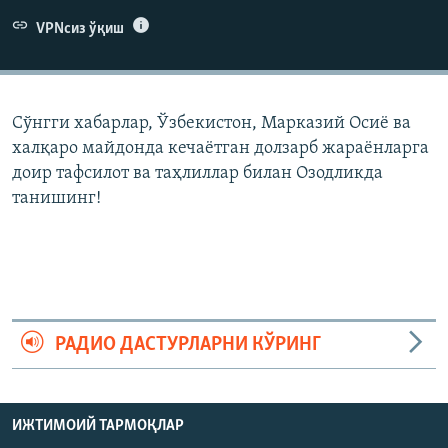
VPNсиз ўқиш
Сўнгги хабарлар, Ўзбекистон, Марказий Осиë ва
халқаро майдонда кечаëтган долзарб жараëнларга
доир тафсилот ва таҳлиллар билан Озодликда
танишинг!
РАДИО ДАСТУРЛАРНИ КЎРИНГ
ИЖТИМОИЙ ТАРМОҚЛАР