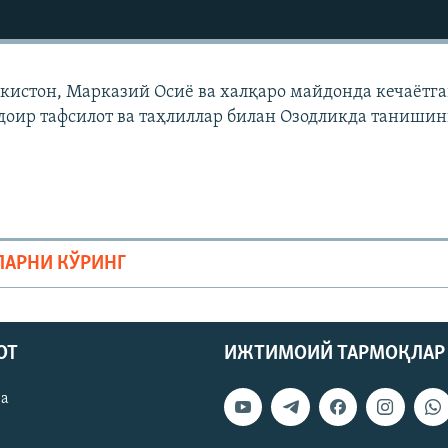
екистон, Марказий Осиë ва халқаро майдонда кечаëтг
доир тафсилот ва таҳлиллар билан Озодликда танишин
ЛАРНИ КЎРИНГ
ОТ
ИЖТИМОИЙ ТАРМОҚЛАР
ва