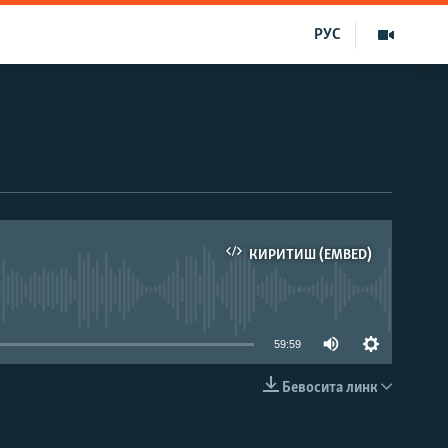
РУС
КИРИТИШ (EMBED)
д эмас
59:59
Бевосита линк
КИРИТИШ (EMBED)