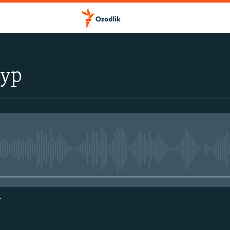
тур
Айни дамда медиа-манба мавжу
г