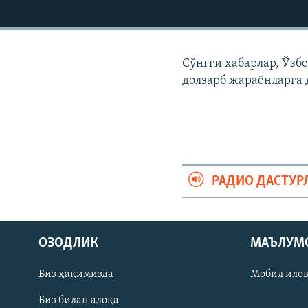
Сўнгги хабарлар, Ўзб
долзарб жараëнларга 
РАДИО ДАСТУР
На русском
ОЗОДЛИК
МАЪЛУМ
ИЖТИМОИЙ ТАРМОҚЛАР
Биз ҳақимизда
Мобил ило
Биз билан алоқа