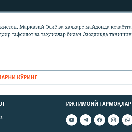
екистон, Марказий Осиë ва халқаро майдонда кечаëтг
доир тафсилот ва таҳлиллар билан Озодликда танишин
ЛАРНИ КЎРИНГ
ОТ
ИЖТИМОИЙ ТАРМОҚЛАР
ва