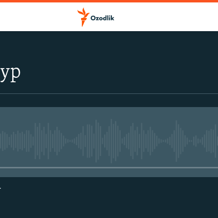
тур
Айни дамда медиа-манба мавжу
г