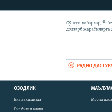
Сўнгги хабарлар, Ўзб
долзарб жараëнларга 
РАДИО ДАСТУР
На русском
ОЗОДЛИК
МАЪЛУМ
ИЖТИМОИЙ ТАРМОҚЛАР
Биз ҳақимизда
Мобил ило
Биз билан алоқа