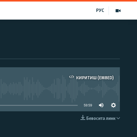
РУС
КИРИТИШ (EMBED)
д эмас
59:59
Бевосита линк
КИРИТИШ (EMBED)