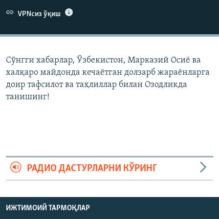
VPNсиз ўқиш
Сўнгги хабарлар, Ўзбекистон, Марказий Осиë ва
халқаро майдонда кечаëтган долзарб жараëнларга
доир тафсилот ва таҳлиллар билан Озодликда
танишинг!
РАДИО ДАСТУРЛАРНИ КЎРИНГ
ИЖТИМОИЙ ТАРМОҚЛАР