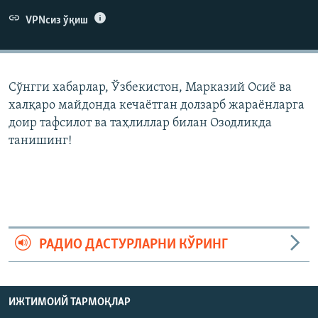
VPNсиз ўқиш
Сўнгги хабарлар, Ўзбекистон, Марказий Осиë ва
халқаро майдонда кечаëтган долзарб жараëнларга
доир тафсилот ва таҳлиллар билан Озодликда
танишинг!
РАДИО ДАСТУРЛАРНИ КЎРИНГ
ИЖТИМОИЙ ТАРМОҚЛАР