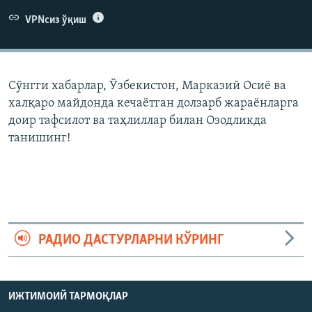
VPNсиз ўқиш
Сўнгги хабарлар, Ўзбекистон, Марказий Осиë ва
халқаро майдонда кечаëтган долзарб жараëнларга
доир тафсилот ва таҳлиллар билан Озодликда
танишинг!
РАДИО ДАСТУРЛАРНИ КЎРИНГ
ИЖТИМОИЙ ТАРМОҚЛАР