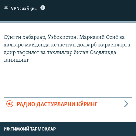
VPNсиз ўқиш
Сўнгги хабарлар, Ўзбекистон, Марказий Осиë ва
халқаро майдонда кечаëтган долзарб жараëнларга
доир тафсилот ва таҳлиллар билан Озодликда
танишинг!
РАДИО ДАСТУРЛАРНИ КЎРИНГ
ИЖТИМОИЙ ТАРМОҚЛАР