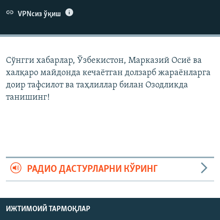
VPNсиз ўқиш
Сўнгги хабарлар, Ўзбекистон, Марказий Осиë ва
халқаро майдонда кечаëтган долзарб жараëнларга
доир тафсилот ва таҳлиллар билан Озодликда
танишинг!
РАДИО ДАСТУРЛАРНИ КЎРИНГ
ИЖТИМОИЙ ТАРМОҚЛАР