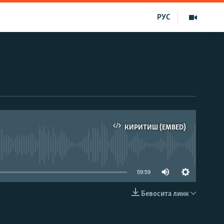
РУС
КИРИТИШ (EMBED)
д эмас
59:59
Бевосита линк
КИРИТИШ (EMBED)