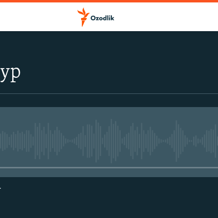
тур
Айни дамда медиа-манба мавжу
г