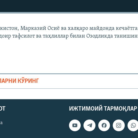
екистон, Марказий Осиë ва халқаро майдонда кечаëтг
доир тафсилот ва таҳлиллар билан Озодликда танишин
ЛАРНИ КЎРИНГ
ОТ
ИЖТИМОИЙ ТАРМОҚЛАР
ва