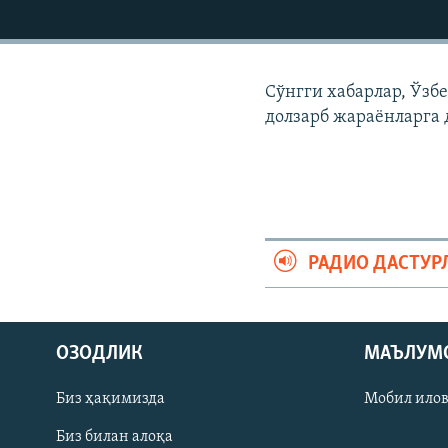
Сўнгги хабарлар, Ўзб
долзарб жараëнларга 
РАДИО ДАСТУР
На русском
ОЗОДЛИК
МАЪЛУМ
ИЖТИМОИЙ ТАРМОҚЛАР
Биз ҳақимизда
Мобил ило
Биз билан алоқа