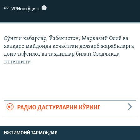
VPNсиз ўқиш
Сўнгги хабарлар, Ўзбекистон, Марказий Осиë ва
халқаро майдонда кечаëтган долзарб жараëнларга
доир тафсилот ва таҳлиллар билан Озодликда
танишинг!
РАДИО ДАСТУРЛАРНИ КЎРИНГ
ИЖТИМОИЙ ТАРМОҚЛАР