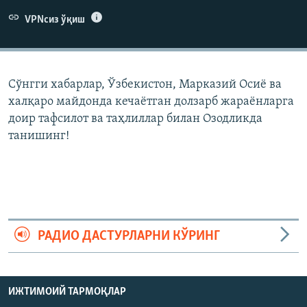
VPNсиз ўқиш
Сўнгги хабарлар, Ўзбекистон, Марказий Осиë ва
халқаро майдонда кечаëтган долзарб жараëнларга
доир тафсилот ва таҳлиллар билан Озодликда
танишинг!
РАДИО ДАСТУРЛАРНИ КЎРИНГ
ИЖТИМОИЙ ТАРМОҚЛАР