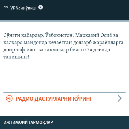
VPNсиз ўқиш
Сўнгги хабарлар, Ўзбекистон, Марказий Осиë ва
халқаро майдонда кечаëтган долзарб жараëнларга
доир тафсилот ва таҳлиллар билан Озодликда
танишинг!
РАДИО ДАСТУРЛАРНИ КЎРИНГ
ИЖТИМОИЙ ТАРМОҚЛАР