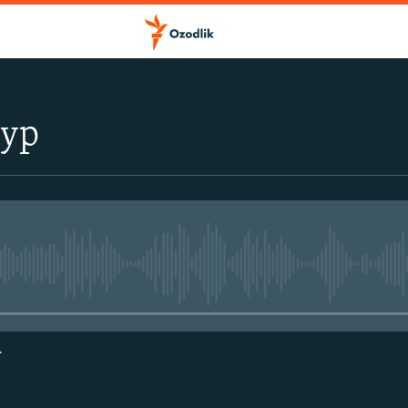
тур
Айни дамда медиа-манба мавжу
г