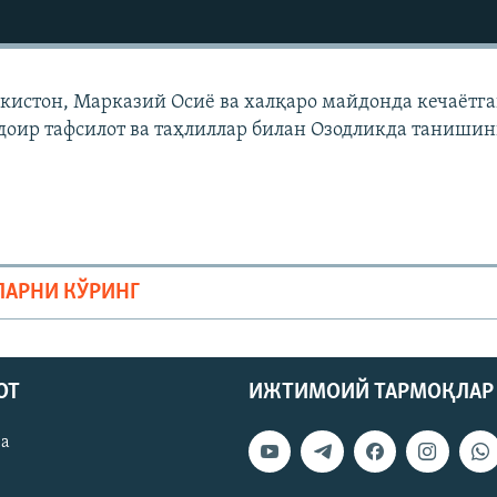
екистон, Марказий Осиë ва халқаро майдонда кечаëтг
доир тафсилот ва таҳлиллар билан Озодликда танишин
ЛАРНИ КЎРИНГ
ОТ
ИЖТИМОИЙ ТАРМОҚЛАР
ва