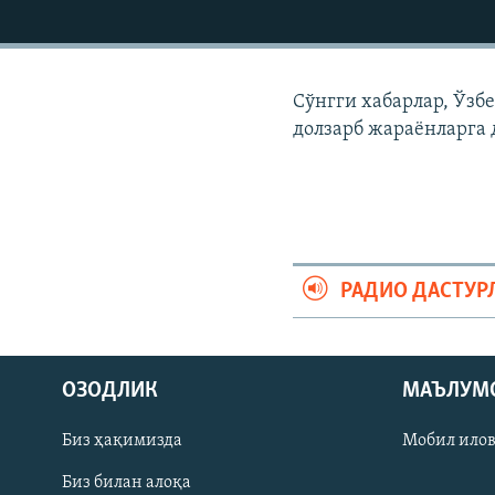
Сўнгги хабарлар, Ўзб
долзарб жараëнларга 
РАДИО ДАСТУР
На русском
ОЗОДЛИК
МАЪЛУМ
ИЖТИМОИЙ ТАРМОҚЛАР
Биз ҳақимизда
Мобил ило
Биз билан алоқа