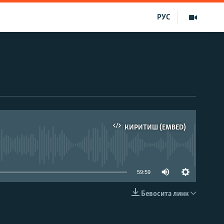
РУС
КИРИТИШ (EMBED)
д эмас
59:59
Бевосита линк
КИРИТИШ (EMBED)