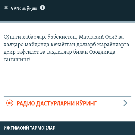
VPNсиз ўқиш
Сўнгги хабарлар, Ўзбекистон, Марказий Осиë ва
халқаро майдонда кечаëтган долзарб жараëнларга
доир тафсилот ва таҳлиллар билан Озодликда
танишинг!
РАДИО ДАСТУРЛАРНИ КЎРИНГ
ИЖТИМОИЙ ТАРМОҚЛАР