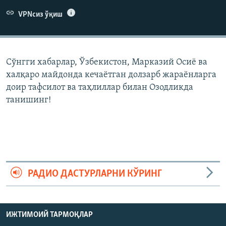
VPNсиз ўқиш
Сўнгги хабарлар, Ўзбекистон, Марказий Осиë ва
халқаро майдонда кечаëтган долзарб жараëнларга
доир тафсилот ва таҳлиллар билан Озодликда
танишинг!
РАДИО ДАСТУРЛАРНИ КЎРИНГ
ИЖТИМОИЙ ТАРМОҚЛАР