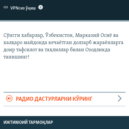
VPNсиз ўқиш
Сўнгги хабарлар, Ўзбекистон, Марказий Осиë ва
халқаро майдонда кечаëтган долзарб жараëнларга
доир тафсилот ва таҳлиллар билан Озодликда
танишинг!
РАДИО ДАСТУРЛАРНИ КЎРИНГ
ИЖТИМОИЙ ТАРМОҚЛАР